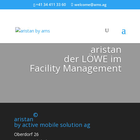
+41 34 411 33 60
welcome@ams.ag
aristan
der LÖWE im
Facility Management
©
aristan
by active mobile solution ag
Oberdorf 26