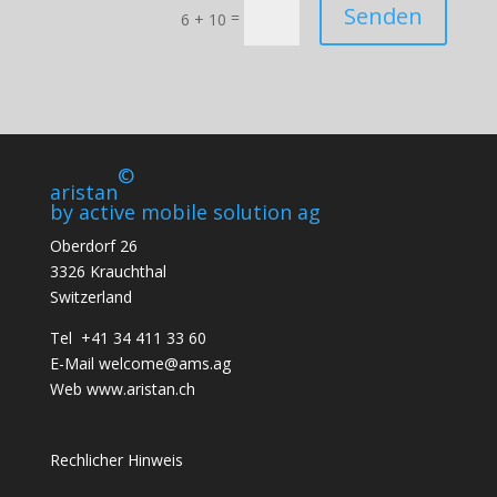
Senden
=
6 + 10
©
aristan
by active mobile solution ag
Oberdorf 26
3326 Krauchthal
Switzerland
Tel +41 34 411 33 60
E-Mail
welcome@ams.ag
Web
www.aristan.ch
Rechlicher Hinweis