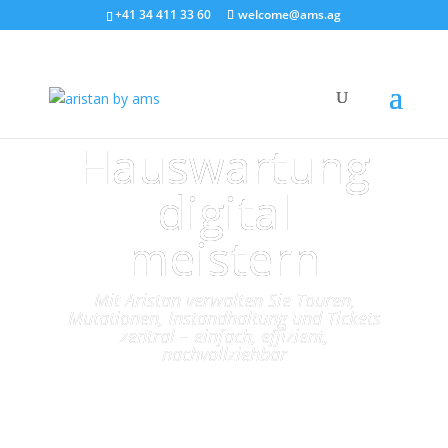
+41 34 411 33 60
welcome@ams.ag
Hauswartung
digital
meistern
Mit Aristan verwalten Sie Touren,
Mutationen, Instandhaltung und Tickets
zentral – einfach, effizient,
nachvollziehbar
Jetzt Demo vereinbaren