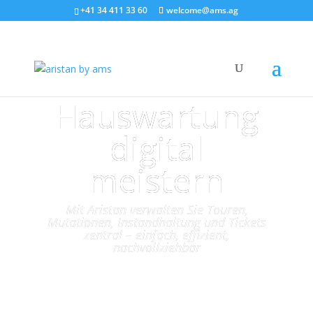
+41 34 411 33 60
welcome@ams.ag
Hauswartung
digital
meistern
Mit Aristan verwalten Sie Touren,
Mutationen, Instandhaltung und Tickets
zentral – einfach, effizient,
nachvollziehbar
Jetzt Demo vereinbaren