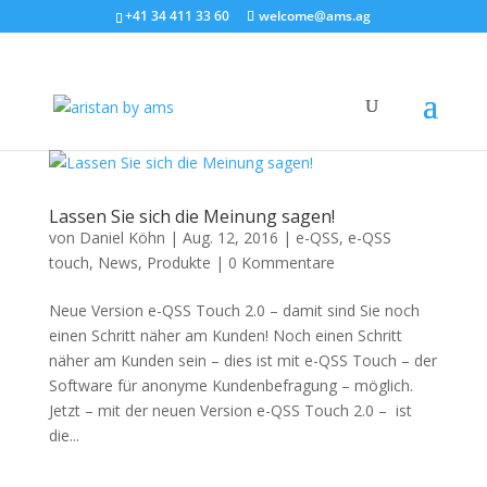
+41 34 411 33 60
welcome@ams.ag
Lassen Sie sich die Meinung sagen!
von
Daniel Köhn
|
Aug. 12, 2016
|
e-QSS
,
e-QSS
touch
,
News
,
Produkte
|
0 Kommentare
Neue Version e-QSS Touch 2.0 – damit sind Sie noch
einen Schritt näher am Kunden! Noch einen Schritt
näher am Kunden sein – dies ist mit e-QSS Touch – der
Software für anonyme Kundenbefragung – möglich.
Jetzt – mit der neuen Version e-QSS Touch 2.0 – ist
die...