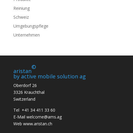
Reiniung
Schweiz
Umgebungspflege
Unternehmen
©
aristan
by active mobile solution ag
Oberdorf 26
3326 Krauchthal
Switzerland
Tel +41 34 411 33 60
E-Mail
welcome@ams.ag
Web
www.aristan.ch